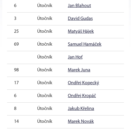
6
Útočník
Jan Blahout
20
3
Útočník
David Gudas
20
25
Útočník
Matyáš Hájek
20
69
Útočník
Samuel Hamáček
20
Útočník
Jan Hoť
20
98
Útočník
Marek Juna
20
17
Útočník
Ondřej Kopecký
20
6
Útočník
Ondřej Kropáč
20
8
Útočník
Jakub Křelina
20
14
Útočník
Marek Novák
20