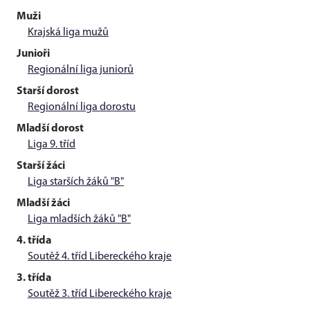
Muži
Krajská liga mužů
Junioři
Regionální liga juniorů
Starší dorost
Regionální liga dorostu
Mladší dorost
Liga 9. tříd
Starší žáci
Liga starších žáků "B"
Mladší žáci
Liga mladších žáků "B"
4. třída
Soutěž 4. tříd Libereckého kraje
3. třída
Soutěž 3. tříd Libereckého kraje