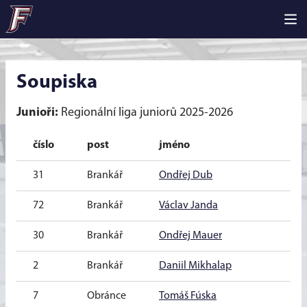
Soupiska
Junioři:
Regionální liga juniorů 2025-2026
číslo
post
jméno
na
31
Brankář
Ondřej Dub
20
72
Brankář
Václav Janda
20
30
Brankář
Ondřej Mauer
20
2
Brankář
Daniil Mikhalap
20
7
Obránce
Tomáš Fúska
20