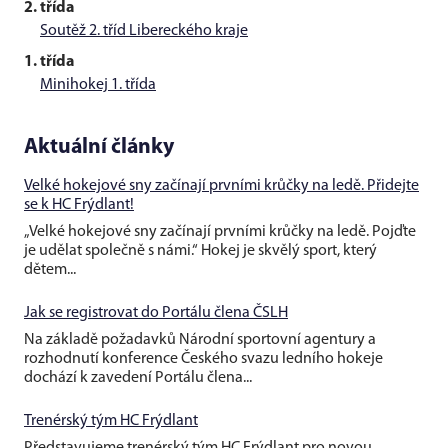
2. třída
Soutěž 2. tříd Libereckého kraje
1. třída
Minihokej 1. třída
Aktuální články
Velké hokejové sny začínají prvními krůčky na ledě. Přidejte
se k HC Frýdlant!
„Velké hokejové sny začínají prvními krůčky na ledě. Pojďte
je udělat společně s námi.“ Hokej je skvělý sport, který
dětem...
Jak se registrovat do Portálu člena ČSLH
Na základě požadavků Národní sportovní agentury a
rozhodnutí konference Českého svazu ledního hokeje
dochází k zavedení Portálu člena...
Trenérský tým HC Frýdlant