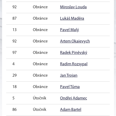
92
Obránce
Miroslav Louda
20
87
Obránce
Lukáš Maděra
20
13
Obránce
Pavel Malý
20
92
Obránce
Artem Okaievych
20
97
Obránce
Radek Piněvský
20
4
Obránce
Radim Rozsypal
20
29
Obránce
Jan Trojan
20
18
Obránce
Pavel Tůma
20
5
Útočník
Ondřej Adamec
20
86
Útočník
Adam Bartel
20