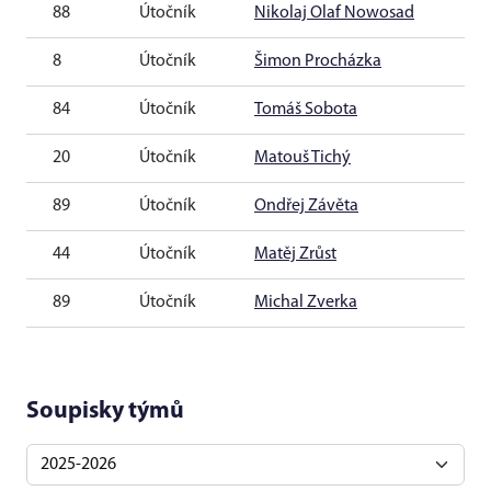
88
Útočník
Nikolaj Olaf Nowosad
20
8
Útočník
Šimon Procházka
20
84
Útočník
Tomáš Sobota
20
20
Útočník
Matouš Tichý
20
89
Útočník
Ondřej Závěta
20
44
Útočník
Matěj Zrůst
20
89
Útočník
Michal Zverka
20
Soupisky týmů