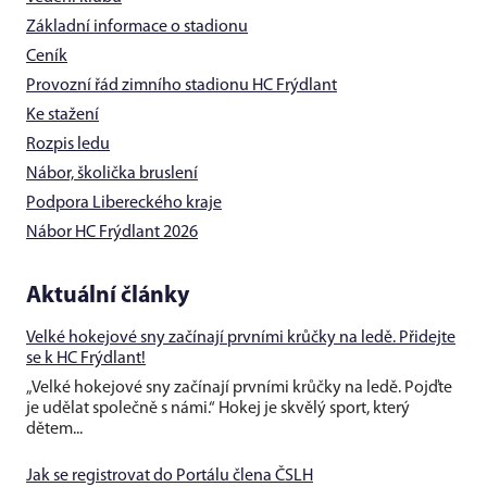
Základní informace o stadionu
Ceník
Provozní řád zimního stadionu HC Frýdlant
Ke stažení
Rozpis ledu
Nábor, školička bruslení
Podpora Libereckého kraje
Nábor HC Frýdlant 2026
Aktuální články
Velké hokejové sny začínají prvními krůčky na ledě. Přidejte
se k HC Frýdlant!
„Velké hokejové sny začínají prvními krůčky na ledě. Pojďte
je udělat společně s námi.“ Hokej je skvělý sport, který
dětem...
Jak se registrovat do Portálu člena ČSLH