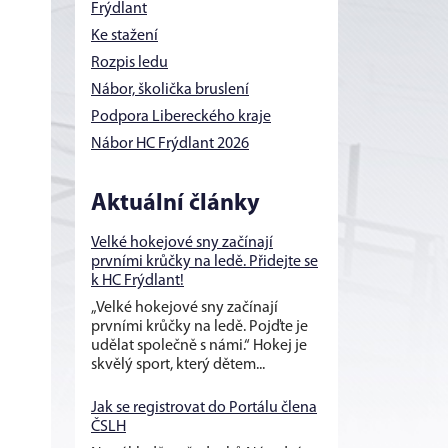
Frýdlant
Ke stažení
Rozpis ledu
Nábor, školička bruslení
Podpora Libereckého kraje
Nábor HC Frýdlant 2026
Aktuální články
Velké hokejové sny začínají
prvními krůčky na ledě. Přidejte se
k HC Frýdlant!
„Velké hokejové sny začínají
prvními krůčky na ledě. Pojďte je
udělat společně s námi.“ Hokej je
skvělý sport, který dětem...
Jak se registrovat do Portálu člena
ČSLH