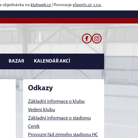
 a objednávka na
klubweb.cz
| Provozuje
eSports.cz, s.r.o.
BAZAR
KALENDÁŘ AKCÍ
Odkazy
Základní informace o klubu
Vedení klubu
Základní informace o stadionu
Ceník
Provozní řád zimního stadionu HC