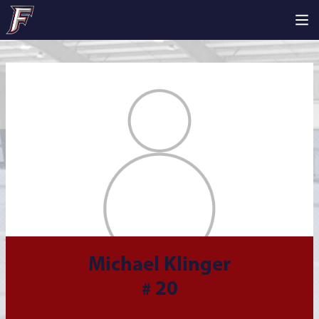
Michael Klinger
20
#