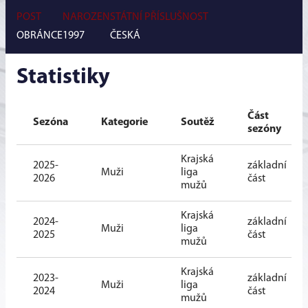
POST
NAROZEN
STÁTNÍ PŘÍSLUŠNOST
OBRÁNCE
1997
ČESKÁ
Statistiky
Část
Sezóna
Kategorie
Soutěž
sezóny
Krajská
2025-
základní
Muži
liga
2026
část
mužů
Krajská
2024-
základní
Muži
liga
2025
část
mužů
Krajská
2023-
základní
Muži
liga
2024
část
mužů