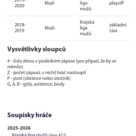
2019-
Muži
liga
playoff
2020
mužů
Krajská
2018-
základní
Muži
liga
2019
část
mužů
Vysvětlivky sloupců
# - číslo dresu v posledním zápase (pro případ, že by se
měnilo)
Z - počet zápasů, v nichž hráč nastoupil
P - post (obránce nebo útočník)
G, A, B - góly, asistence, body
Soupisky hráče
2025-2026
Krajská liga mužů
(dres #12)