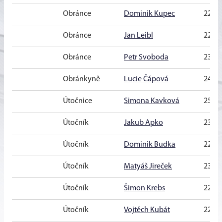
Obránce
Dominik Kupec
22 let
Obránce
Jan Leibl
22 let
Obránce
Petr Svoboda
23 let
Obránkyně
Lucie Čápová
24 let
Útočnice
Simona Kavková
25 let
Útočník
Jakub Apko
23 let
Útočník
Dominik Budka
22 let
Útočník
Matyáš Jireček
23 let
Útočník
Šimon Krebs
22 let
Útočník
Vojtěch Kubát
22 let