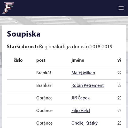
Soupiska
Starší dorost:
Regionální liga dorostu 2018-2019
číslo
post
jméno
věk
Brankář
Matěj Mikan
22 let
Brankář
Robin Petrement
23 let
Obránce
Jiří Čapek
23 let
Obránce
Filip Helcl
24 let
Obránce
Ondřej Krátký
23 let