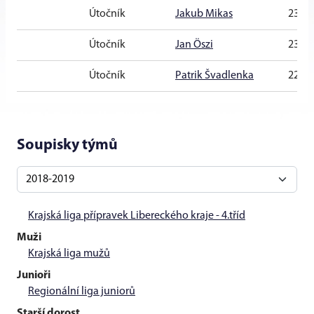
Útočník
Jakub Mikas
23 let
Útočník
Jan Öszi
23 let
Útočník
Patrik Švadlenka
22 let
Soupisky týmů
Krajská liga přípravek Libereckého kraje - 4.tříd
Muži
Krajská liga mužů
Junioři
Regionální liga juniorů
Starší dorost