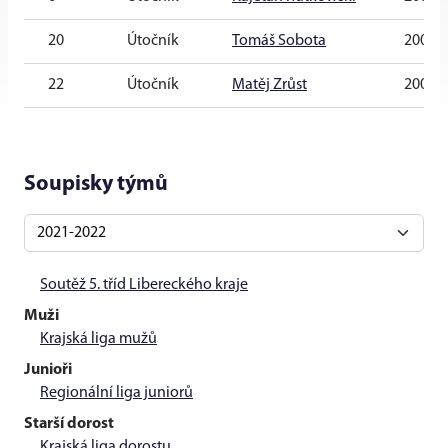
20
Útočník
Tomáš Sobota
2008
22
Útočník
Matěj Zrůst
2009
Soupisky týmů
Soutěž 5. tříd Libereckého kraje
Muži
Krajská liga mužů
Junioři
Regionální liga juniorů
Starší dorost
Krajská liga dorostu