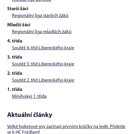
Starší žáci
Regionální liga starších žáků
Mladší žáci
Regionální liga mladších žáků
4. třída
Soutěž 4. tříd Libereckého kraje
3. třída
Soutěž 3. tříd Libereckého kraje
2. třída
Soutěž 2. tříd Libereckého kraje
1. třída
Minihokej 1. třída
Aktuální články
Velké hokejové sny začínají prvními krůčky na ledě. Přidejte
se k HC Frýdlant!