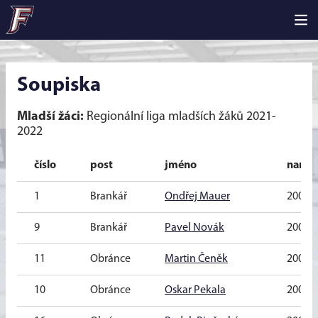
Soupiska
Mladší žáci:
Regionální liga mladších žáků 2021-
2022
číslo
post
jméno
naroz
1
Brankář
Ondřej Mauer
2009
9
Brankář
Pavel Novák
2009
11
Obránce
Martin Čeněk
2009
10
Obránce
Oskar Pekala
2009