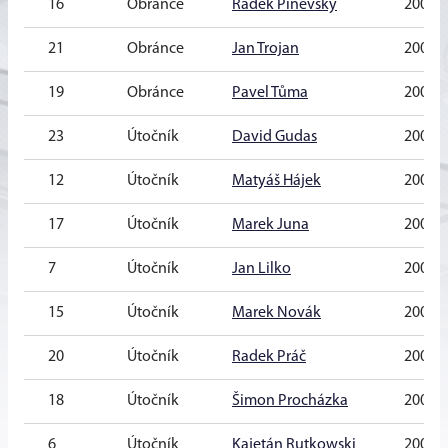
16
Obránce
Radek Piněvský
2009
21
Obránce
Jan Trojan
2009
19
Obránce
Pavel Tůma
2009
23
Útočník
David Gudas
2009
12
Útočník
Matyáš Hájek
2009
17
Útočník
Marek Juna
2008
7
Útočník
Jan Lilko
2009
15
Útočník
Marek Novák
2009
20
Útočník
Radek Práč
2009
18
Útočník
Šimon Procházka
2008
6
Útočník
Kajetán Rutkowski
2009