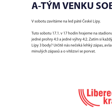
A-TÝM VENKU SO
V sobotu zavítáme na led páté České Lípy.
Tuto sobotu 17.1. v 17 hodin hrajeme na stadion
jedné prohry 4:3 a jedné výhry 4:2. Zatím si každ
Lípy 3 body? Určitě nás nečeká lehký zápas, av
minulých zápasů a o vítězsví se porvat.