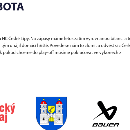
BOTA
u HC České Lípy. Na zápasy máme letos zatím vyrovnanou bilanci a t
ý tým uhájil domácí hřiště. Povede se nám to zlomit a odvést si z Čes
šak pokud chceme do play-off musíme pokračovat ve výkonech z