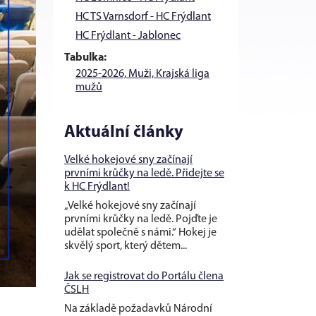
HC TS Varnsdorf - HC Frýdlant
HC Frýdlant - Jablonec
Tabulka:
2025-2026, Muži, Krajská liga
mužů
Aktuální články
Velké hokejové sny začínají
prvními krůčky na ledě. Přidejte se
k HC Frýdlant!
„Velké hokejové sny začínají
prvními krůčky na ledě. Pojďte je
udělat společně s námi.“ Hokej je
skvělý sport, který dětem...
Jak se registrovat do Portálu člena
ČSLH
Na základě požadavků Národní