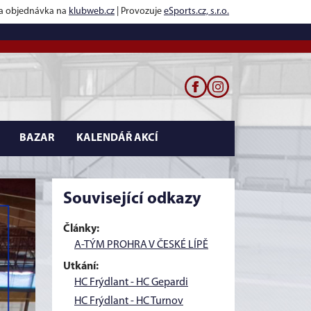
 a objednávka na
klubweb.cz
| Provozuje
eSports.cz, s.r.o.
BAZAR
KALENDÁŘ AKCÍ
Související odkazy
Články:
A-TÝM PROHRA V ČESKÉ LÍPĚ
Utkání:
HC Frýdlant - HC Gepardi
HC Frýdlant - HC Turnov