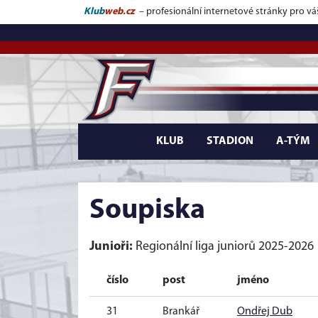
Klub
web.cz
– profesionální internetové stránky pro vá
KLUB
STADION
A-TÝM
Soupiska
Junioři:
Regionální liga juniorů 2025-2026
číslo
post
jméno
31
Brankář
Ondřej Dub