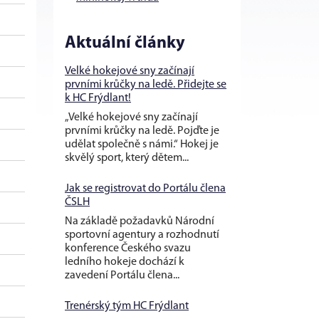
Aktuální články
Velké hokejové sny začínají
prvními krůčky na ledě. Přidejte se
k HC Frýdlant!
„Velké hokejové sny začínají
prvními krůčky na ledě. Pojďte je
udělat společně s námi.“ Hokej je
skvělý sport, který dětem...
Jak se registrovat do Portálu člena
ČSLH
Na základě požadavků Národní
sportovní agentury a rozhodnutí
konference Českého svazu
ledního hokeje dochází k
zavedení Portálu člena...
Trenérský tým HC Frýdlant