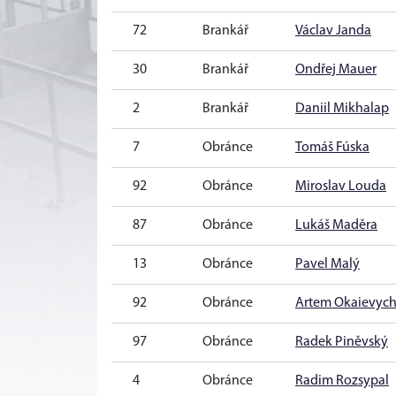
72
Brankář
Václav Janda
30
Brankář
Ondřej Mauer
2
Brankář
Daniil Mikhalap
7
Obránce
Tomáš Fúska
92
Obránce
Miroslav Louda
87
Obránce
Lukáš Maděra
13
Obránce
Pavel Malý
92
Obránce
Artem Okaievyc
97
Obránce
Radek Piněvský
4
Obránce
Radim Rozsypal