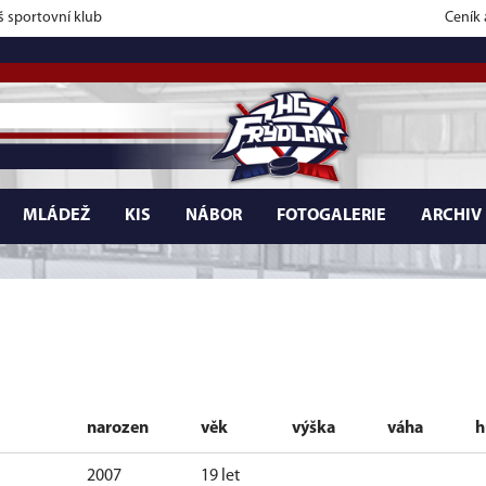
š sportovní klub
Ceník
MLÁDEŽ
KIS
NÁBOR
FOTOGALERIE
ARCHIV
narozen
věk
výška
váha
h
2007
19 let