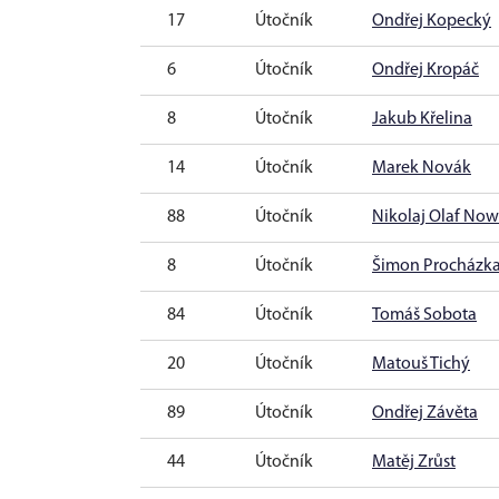
17
Útočník
Ondřej Kopecký
6
Útočník
Ondřej Kropáč
8
Útočník
Jakub Křelina
14
Útočník
Marek Novák
88
Útočník
Nikolaj Olaf No
8
Útočník
Šimon Procházk
84
Útočník
Tomáš Sobota
20
Útočník
Matouš Tichý
89
Útočník
Ondřej Závěta
44
Útočník
Matěj Zrůst